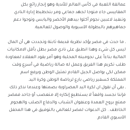
عمالقة اللعبة في كأس العالم للأندية وهو إنجاز رائع بكل
المقاييس جاء متوجا لجهد جماعي ومر بتخطيط إدارة النادي
وتنفيذ لاعبين نجوم أكلوا بيدهم الأخضر واليابس وتوجوا دعم
جماهيرهم بالبطولة الآسيوية والوصول للعالمية.
ـ ما حدث في مضر يؤكد نظرية قديمة ثابتة وتجددت هي أن المال
ليس كل شيء وهذا انطبق على نادي مضر بطل بأقل الامكانيات
المالية بناءاً على نجوميته المحلية وهو أمر يقود العقلاء لمعاودة
طلب تكريم هذا الفريق وعمل له صالة رياضية في أسرع وقت
ممكن لكي يواصل الجيل القادم تمثيل الوطن ويرفع اسم
المملكة كسفير رياضي بارع لرياضة الوطن وكرة اليد.
ـ بقي أن نقول ان لكرة اليد المضراوية بصمتها وعندما نذكر ذلك
فإننا نجسد واقعاً لا يستطيع إنكاره إلا متعصب أو جاحد فمضر
ممتع بروح العمدة وعنفوان الشباب والدفاع الصلب والهجوم
الخاطف.. كل الدعوات لمضر للعالمي بالتوفيق في هذا المحفل
الآسيوي القادم.