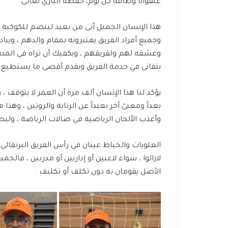
عنفواناً وطاقة كل يوم، حفظه الباري تعالى.
هذا الإنسان الجميل أتى من بعيد لينضم للكوكبة ، و
وجميع أفراد الفريق يعتبرونه بمقام والدهم ، وي
وعشقه لهم ولفريقهم ، ويكفيك أن تراه في المد
يتفانى في خدمة الفريق ويقدم أقصى ما يستطيع 
يؤكد لنا هذا الإنسان ألف مرة أن العمر لا يتوقف
بعداً ومعنىً آخر بعيداً عن الرتابة والروتين ، وهذ
وأعذب الألحان الرياضية في صالات الرياضة ، ولي
العلويات والخياط عينان في رأس الفريق البرتقالي 
لازالوا ، سواء لاعبين أو إداريين أو مدربين ، 
الأصل يقومان به دون تكلف أو تكليف .