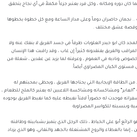
ا كان دوره ومكانه ، وكل فرد يعتبر جزءاً مكملاً في أي نجاح يتحقق.
.. نجمان حاضران دوماً وعلى مدار الساعة ومع كل خطوة يخطوها
علي وقصة عشق مختلف .
د كان ابو حيدر العلويات طرفاً في جسد الفريق لا ينفك عنه ولا
المراقب والفريق يفتقدونه كثيراً إن غاب ، وقد راقبت هذا الإنسان
لخصوص وناديه في العموم ، وعرفته لما يزيد عن عقدين ، شعلة من
ى مستوى الكيان المضراوي أيضاً.
من الطاقة الإيجابية التي يحتاجها الفريق ، ويحظى بمحبتهم له
له “العابر” ومشاكساته ومشاكسة اللاعبين له يعتبر كالملح للطعام ،
فراته فوجدت له حضوراً لافتاً نغبطه عليه كما نغبط الفريق بوجوده
ضية وبنسبته للكواسر المضراوية
 الرائع أبو علي الخياط ، ذلك الرجل الذي يتميز بشبابيته وطاقته
ن ، إنما بالعطاء والروح المشتعلة بالجهد والتفاني، وهو الذي يزداد