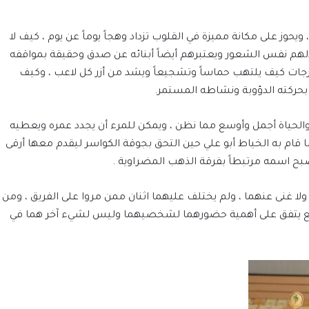
يحوز على مكانة مميزة في القلوب تزداد وهجاً يوماً عن يوم ، كيف لا
بادلهم نفس الشعور ويعتبرهم أيضاً أبنائه عن صدق وحقيقة بمواقفه
رجات كيف يلتهب حماساً وتشجيعاً ويشد من أزر كل لاعب ، وكيف
بحركته الدؤوبة ونشاطه المستمر.
 ، والحياة أجمل وأوسع مما نظن ، ويمكن للمرء أن يجدد عمره ويعطيه
ا ما قام به الخياط أبو علي حين التحق بجوقة الكواسر ليقدم معها أرقى
صبح اسمه مرتبطاً بفرقة الذهب المضراوية .
ولا غنى عنهما ، ولم يختلف عليهما اثنان ممن مروا على الفريق ، ومن
فالجميع يتفق على أهمية حضورهما لشخصيهما وليس لشيء آخر هما في