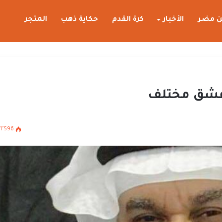
 مضر
الأخبار
كرة القدم
حكاية ذهب
المتجر
 عشق مختلف
1٬596