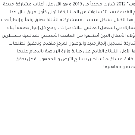
في كأس لعالم للأندية الأبطال لكرة اليد “سوبر جلوب” 2012 شارك مجدداً في 2019 و هو الآن على أعتاب مشاركة جديدة
في 2022 ، و كأنه يجدد لمحبيه و جماهيره ذكرياتهم القديمة بعد 10 سنوات من المشاركة الأولى كأول فريق ينال هذا
زم هذا الكيان بشكل متجدد ، فبمشاركته الثالثة يحقق رقماً و إنجازاً جديد
ارك في المحفل العالمي لثلاث مرات ، و مع كل إنجاز يحققه أبناء
لهؤلاء الأبطال الذين أنطلقوا من الملعب الأسمنتي للعالمية مسطرين
المشاركة تسجيل إنجاز ٍجديد والوصول لمركزٍ متقدم وتحقيق تطلعات
الأولى الثلاثاء القادم على صالة وزارة الرياضة بالدمام عندما
يواجهون بطل افريقيا الأهلي المصري عند الساعة 7:45 مساءً ،متسلحين بسلاح الأرض و الجمهور ، فهل يحقق
محبيه و جماهيره !