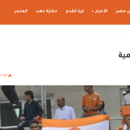
 مضر
الأخبار
كرة القدم
حكاية ذهب
المتجر
مية
1٬165