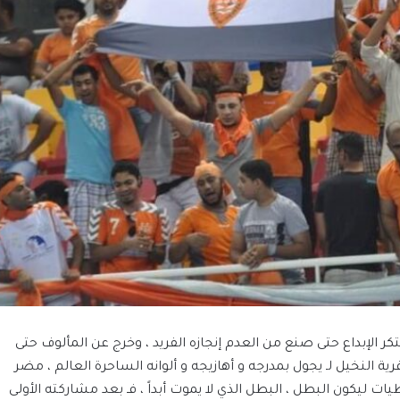
بتكر الإبداع حتى صنع من العدم إنجازه الفريد ، وخرج عن المألوف حتى
رية النخيل لـ يجول بمدرجه و أهازيجه و ألوانه الساحرة العالم ، مضر
ليكون البطل ، البطل الذي لا يموت أبداً ، فـ بعد مشاركته الأولى