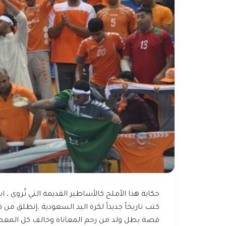
حكاية هذا الأملح كالأساطير القديمة التي تُروى ، ا
كتب تاريخاً جديداً لكرة اليد السعودية ،إنطلق من ق
قصة بطل ولد من رحم المعاناة وخالف كل المعطيات 