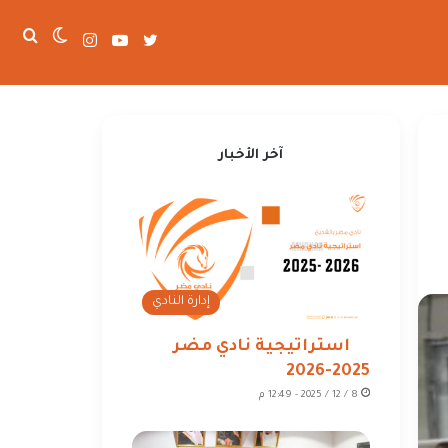
تويتر
يوتيوب
انستقرام
الوضع
بحث
عن
المظلم
آخر الأخبار
إدارة النادي
استراتيجية نادي مضر
2025-2026
8 / 12 / 2025 - 12:49 م