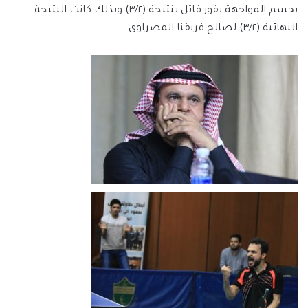
يحسم المواجهة بفوز قاتل بنتيجة (٣/٢) وبذلك كانت النتيجة
النهائية (٣/٢) لصالح فريقنا المضراوي.