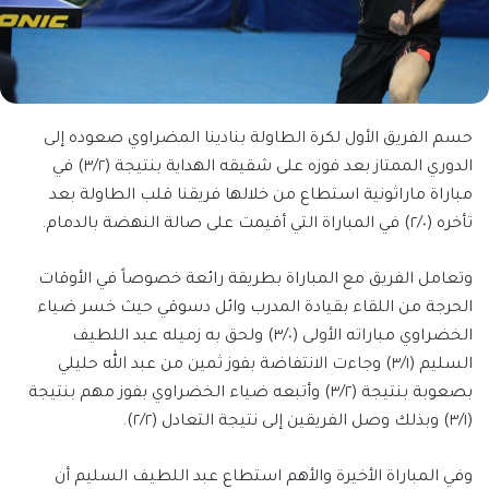
حسم الفريق الأول لكرة الطاولة بنادينا المضراوي صعوده إلى
الدوري الممتاز بعد فوزه على شقيقه الهداية بنتيجة (٣/٢) في
مباراة ماراثونية استطاع من خلالها فريقنا قلب الطاولة بعد
تأخره (٢/٠) في المباراة التي أقيمت على صالة النهضة بالدمام.
وتعامل الفريق مع المباراة بطريقة رائعة خصوصاً في الأوقات
الحرجة من اللقاء بقيادة المدرب وائل دسوقي حيث خسر ضياء
الخضراوي مباراته الأولى (٣/٠) ولحق به زميله عبد اللطيف
السليم (٣/١) وجاءت الانتفاضة بفوز ثمين من عبد الله حليلي
بصعوبة بنتيجة (٣/٢) وأتبعه ضياء الخضراوي بفوز مهم بنتيجة
(٣/١) وبذلك وصل الفريقين إلى نتيجة التعادل (٢/٢).
وفي المباراة الأخيرة والأهم استطاع عبد اللطيف السليم أن