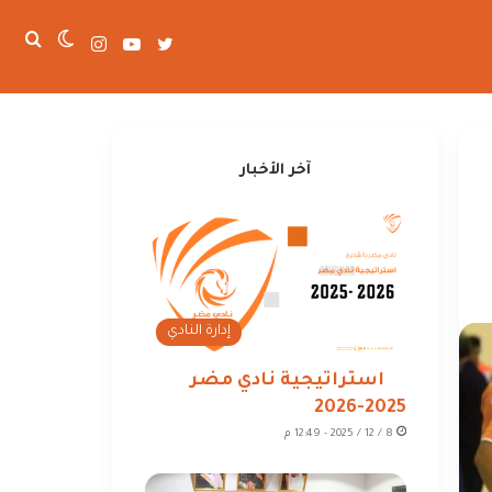
تويتر
يوتيوب
انستقرام
الوضع
بحث
عن
المظلم
آخر الأخبار
إدارة النادي
استراتيجية نادي مضر
2025-2026
8 / 12 / 2025 - 12:49 م