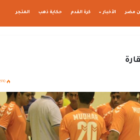
 مضر
الأخبار
كرة القدم
حكاية ذهب
المتجر
ارة
910