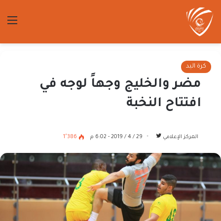
الق
كرة اليد
مضر والخليج وجهاً لوجه في
افتتاح النخبة
تابع
المركز الإعلامي
29 / 4 / 2019 - 6:02 م
1٬386
على
تويتر