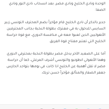
الوحدة ونادي الخليج ونادي مضر، بعد انسحاب نادي النور ونادي
الصفا.
جدير بالذكر أن نادي الخليج قام مؤخراً بضم المحترف التونسي زبير
السايس للدخول به في معترك بطولة النخبة بجانب المحترفين
الأنغوليين الذين لعبوا معه في منافسة الدوري، مع قوة حراسة
الخليج التي تعتبر مفتاح قوة الفريق.
أما على الصعيد الآخر يدخل مضر بطولة النخبة بمحترفي الدوري
وهما الأنغولي انطونيو والتونسي أشرف المرغلي، كما أن حراسة
مضر لا تقل أهمية عن الخليج اذا كانت في يومها بتواجد الحارس
جعفر الصفار والمتألق مؤخراً حسن تريك.
فيسبوك
تويتر
واتساب
تيلقرام
مشاركة عبر البريد
طباعة