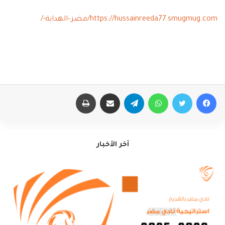
https://hussainreeda77.smugmug.com/مضر–الهداية-/
فيسبوك
تويتر
واتساب
تيلقرام
مشاركة عبر البريد
طباعة
آخر الأخبار