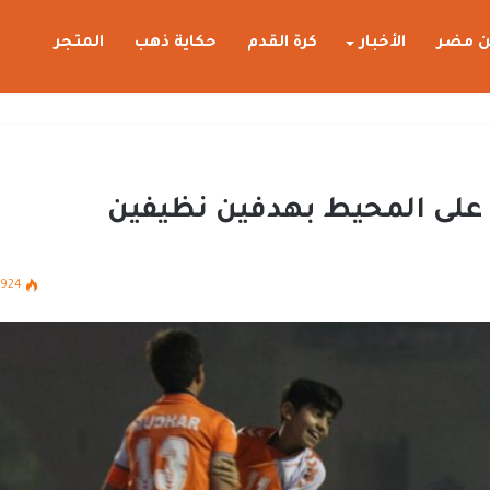
 مضر
الأخبار
كرة القدم
حكاية ذهب
المتجر
على المحيط بهدفين نظيفين
924