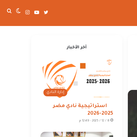
تويتر
يوتيوب
انستقرام
الوضع
بحث
عن
المظلم
آخر الأخبار
إدارة النادي
استراتيجية نادي مضر
2025-2026
8 / 12 / 2025 - 12:49 م