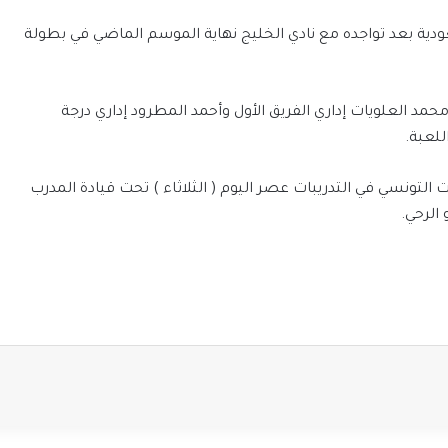
دية
بعد
تواجده
مع
نادي
الخليج
نهاية
الموسم
الماضي
في
بطولة
حمد
العلويات
إداري
الفريق
الأول
وأحمد
المطرود
إداري
درجة
للعبة
.
ت
التونسي
في
التدريبات
عصر
اليوم
(
الثلاثاء
)
تحت
قيادة
المدرب
الرحي
.