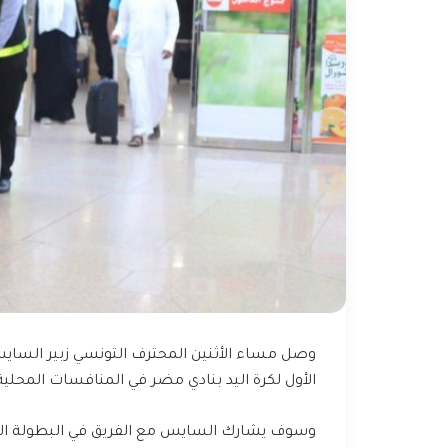
وصل
مساء
الأثنين
المحترف
التونسي
زبير
السايس (27
الأول لكرة
اليد
بنادي
مضر
في
المنافسات
المحلية
وسوف
يشارك
السايس
مع
الفريق
في
البطولة
ال