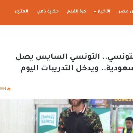
 مضر
الأخبار
كرة القدم
حكاية ذهب
المتجر
التونسي.. التونسي السايس يصل
سعودية.. ويدخل التدريبات اليوم
984