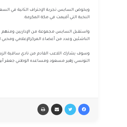
ويخوض
السايس
تجربة
الإحتراف
الثانية
في
السعو
النخبة
التي
أقيمت
في
مكة
المكرمة
.
واستقبل
السايس
مجموعة
من
الإداريين
ومنهم
م
الناشئين
وعدد
من
أعضاء
المركز
الإعلامي
ومحبي
ا
وسوف
يشارك
اللاعب
القادم
من
نادي
ساقية
الزي
التونسي
زهير
مسعود و
مساعده
الوطني
جعفر
أبو
فيسبوك
تويتر
مشاركة عبر البريد
طباعة