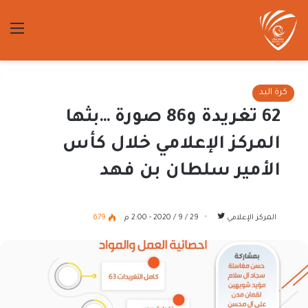
الق
كرة اليد
62 تغريدة و86 صورة …بثها
المركز الإعلامي خلال كأس
الأمير سلطان بن فهد
تابع
المركز الإعلامي
29 / 9 / 2020 - 2:00 م
679
على
تويتر