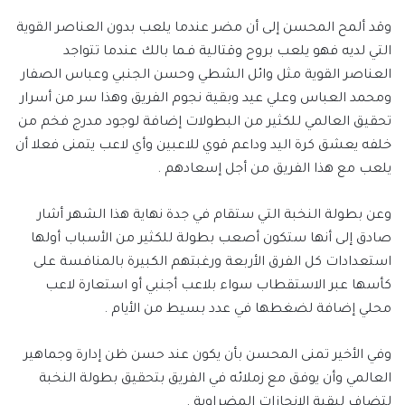
وقد ألمح المحسن إلى أن مضر عندما يلعب بدون العناصر القوية
التي لديه فهو يلعب بروح وقتالية فـما بالك عندما تتواجد
العناصر القوية مثل وائل الشطي وحسن الجنبي وعباس الصفار
ومحمد العباس وعلي عيد وبقية نجوم الفريق وهذا سر من أسرار
تحقيق العالمي للكثير من البطولات إضافة لوجود مدرج فخم من
خلفه يعشق كرة اليد وداعم قوي للاعبين وأي لاعب يتمنى فعلا أن
يلعب مع هذا الفريق من أجل إسعادهم .
وعن بطولة النخبة التي ستقام في جدة نهاية هذا الشهر أشار
صادق إلى أنها ستكون أصعب بطولة للكثير من الأسباب أولها
استعدادات كل الفرق الأربعة ورغبتهم الكبيرة بالمنافسة على
كأسها عبر الاستقطاب سواء بلاعب أجنبي أو استعارة لاعب
محلي إضافة لضغطها في عدد بسيط من الأيام .
وفي الأخير تمنى المحسن بأن يكون عند حسن ظن إدارة وجماهير
العالمي وأن يوفق مع زملائه في الفريق بتحقيق بطولة النخبة
لتضاف لبقية الإنجازات المضراوية .