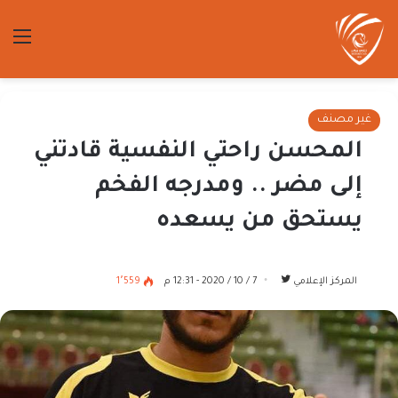
الق
غير مصنف
المحسن راحتي النفسية قادتني
إلى مضر .. ومدرجه الفخم
يستحق من يسعده
تابع
المركز الإعلامي
7 / 10 / 2020 - 12:31 م
1٬559
على
تويتر