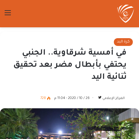
الق
كرة اليد
في أمسية شرقاوية.. الجنبي
يحتفي بأبطال مضر بعد تحقيق
ثنائية اليد
تابع
المركز الإعلامي
26 / 10 / 2020 - 11:04 م
728
على
تويتر