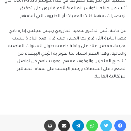
الصعبة التي تمر بهم خصوصاً في هذا الموسم 2019/2020م الذي
أثبت من خلاله الكواسر العالمية أنهم قادرون على تحقيق
الإنتصارات، مهما كانت العقبات أو الظروف التي أمامهم.
من جانبه، ثمن الدكتور سعيد الجارودي رئيس مجلس إدارة نادي
مضر البادرة التي قام بها الجنبي حيث قال: هذه البادرة ليست
بغريبة، فمضر اعتاد على وقفة داعميه طوال السنوات الماضية
والحالية، وهذا الدعم امتداد لما تقوم به الأيدي البيضاء من
تشجيع المنجزين والوقوف معهم، وهو يساهم في تواصل
الصعود على المنصات ورسم البسمة على شفاه الجماهير
البرتقالية الغالية.
فيسبوك
تويتر
واتساب
تيلقرام
مشاركة عبر البريد
طباعة