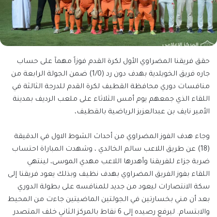
حقق فريقنا المضراوي الأول لكرة القدم فوزاً مهمآ على حساب
جاره فريق الخويلدية بهدف دون رد (1/0) ضمن الجولة الرابعة من
منافسات دوري محافظة القطيف لكرة القدم للدرجة الثالثة في
اللقاء الذي جمعهم يوم أمس الثلاثاء على ملعب الرديف بمدينة
الأمير نايف بن عبدالعزيز الرياضية بالقطيف،
وجاء هدف الفوز المضراوي من أحداث الشوط الاول في الدقيقة
(18) عن طريق اللاعب سالم الخالدي ، وشهدت المباراة احتساب
ضربة جزاء للفريقنا وأهدرها اللاعب مهدي الموسى، لينتهي
اللقاء بفوز الفريق المضراوي بهدف نظيف وبذلك يعود فريقنا إلى
سكة الانتصارات ليعود من جديد للمنافسه على بطولة الدوري
بعد أن مني بخسارتين في الجولتين الماضيتين جاءت من المحيط
والابتسام. ليرفع رصيده إلى 6 نقاط بالمركز الثاني خلف المتصدر