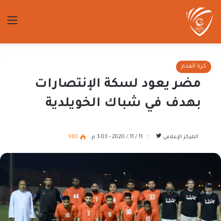
الق
كرة القدم
مضر يعود لسكة الإنتصارات
بهدف في شباك الخويلدية
تابع
المركز الإعلامي
11 / 11 / 2020 - 3:03 م
980
على
تويتر