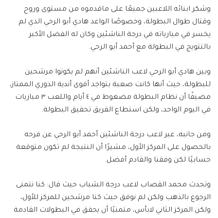
وشكر ابنائه اللاعبين جميعًا على ماقدموه من مستوى وروح
وقتال طوال البطولة، وخصوصًا الواعد هادي أبو الرحي الذي لم
يخسر في مبارياته في درجة الناشئين وكان له الفضل الأكبر
بالتتويج في البطولة مع أحمد أبو الرحي.
وبين هادي أبو الرحي لاعب الناشئين أنهم لم يكونوا مرشحين
للبطولة، حيث أنها كانت صعبة بتواجد أقوى أندية الدوري الممتاز،
مضيفًا أن نظام البطولة مضغوط في ٤ أيام واللعب ٣ مباريات
في اليوم الواحد، ولكن استطاع الفريق تحقيق البطولة.
ومن جانبه، عبر لاعب درجة الناشئين أحمد أبو الرحي عن فرحه
بالحصول على المركز الأول، مشيرًا أن النتيجة لم تكون متوقعة
حسابيًا لكن وفقنا والقادم أفضل.
وتحدث محمد القصاب لاعب درجة الشباب حيث قال: كنا نتمنى
الرجوع بالذهب ولكن لم نوفق حيث كنا مرشحين للمركز للأول،
ولكن المركز الثاني لابأس، متمنيًا أن يحقق في البطولات القادمة