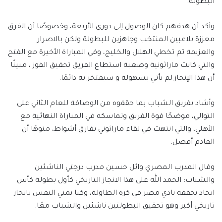
البطولة.
وأكد أن هدفهم كان الوصول إلى دوري الأربعة، وخصوصًا أن الفرق
معززة بلاعبين المنتخب وجاهزين للبطولة ولكن بالاصرار
والعزيمة تم تخطي الهلال والخليج، وفي المباراة الأخيرة مع الفتح
والتي كانت ماراثونية وصعبة استطاع الفريق تحقيق الفوز ، مبينًا
أن هذا الإنجاز لم يأتي بسهولة و سيفتخر به دائمًا.
وأشاد بفريق الشباب بما حققوه من الوصافة للعام الثاني على
التوالي، موضحًا قوة الفريق وتماسكه في المباراة النهائية مع
الأهلي، والتي انتهت في لقاء ماراثوني بفارق أشواط، منوهًا أن
القادم أفضل.
وقال المدرب المصري وائل حسين مدرب درجتي الناشئين
والشباب: الحمد الله على هذا الانجاز التاريخي كأول بطولة كأس
اتحاد يحققه نادي مضر في كرة الطاولة، وكنا نمني النفس بانجاز
تاريخي أكبر وهو تحقيق البطولتين ناشئين والشباب معًا.