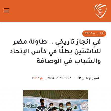
الق
ألعاب مختلفة
في انجاز تاريخي .. طاولة مضر
للناشئين بطلًا في كأس الإتحاد
والشباب في الوصافة
تابع
المركز الإعلامي
5 / 12 / 2020 - 9:04 م
1٬092
على
تويتر