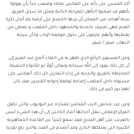
أكد القيسي على بأنه على العكس تماما وصعب جداً بأن يقولوا
بأنهم قد ضمنوا التأهل للمرحلة التالية فمثل ما سجل الفريق
ستة أهداف من الممكن أن يردها الخصم على أرضه فلا أمان لكرة
القدم فهي تعترف بالجدية والمجهود داخل الملعب و تعطي من
يعطيها وأنهم عازمون على دخول موقعة الإياب وكأن نتيجة
الذهاب صفر / صفر .
وعن المستوى الرائع الذي ظهر به في اللقاء ألمح عبد العزيز إلى
أن كل ذلك يعود إلى الله سبحانه وتعالى أولاً ثم للأجواء الجميلة
المحيطة بالفريق والجدية في إداء التمارين كل دلك أنعكس على
مستواه داخل الملعب إضافة لوقفة إخوانه اللاعبين فقد كان
لهم دور كبير في ذلك .
وعن عدد متابعي البث المباشر للمباراة عبر اليوتيوب والتي تكفل
المركز الإعلامي بنقل أحداثها أشار الكابتن إلى أن هذا الشيء ليس
بالغريب على أهل القديح فقد سمع كثيراً عن القاعدة الجماهيرية
الكبيرة التي يمتلكها النادي وقد أنصدم في العدد والدي بلغ تقريبا