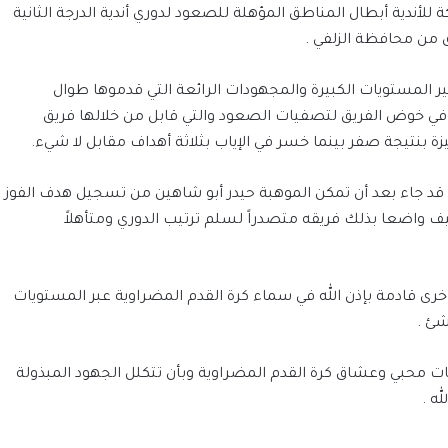
أندية أبطال المناطق المؤهلة للصعود لدوري أندية الدرجة الثانية
 من محافظة الزلفي .
ظير المستويات الكبيرة والمجهودات الرائعة التي قدموها طوال
ي خوض الفريق لتصفيات الصعود والتي قابل من خلالها فريق
 بنتيجة صفر بينما خسر في الإياب بثلاثة أهداف مقابل لا شيء.
د قد جاء بعد أن تمكن الموهبة حيدر أبو شاهين من تسجيل هدف الفوز
ف واضعا بذلك فريقه متصدراً لسلم ترتيب الدوري ومتأهلاً
خرى قادمة بإذن الله في سماء كرة القدم المضراوية عبر المستويات
شئ .
عات محبي وعشاق كرة القدم المضراوية وبأن تتكلل الجهود المبذولة
له .