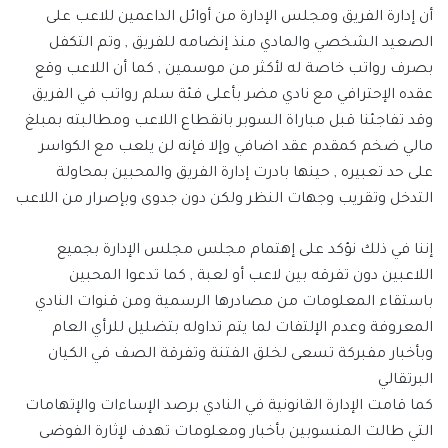
أن إدارة الفريق ومجلس الإدارة من أوائل الداعمين للاعب على
الصعيد الشخصي والمادي منذ إنضامه للفريق , وتم التكفل
بصرف رواتب خاصة له لأكثر من موسمين , كما أن اللاعب وقع
عقده الإحترافي مع نادي مضر بأعلى فئة سلم رواتب في الفريق
وقد تفاجئنا قبل مباراة السوبر بانقطاع اللاعب ومطالبته بمبلغ
مالي ضخم كمقدم عقد اضافي وإلا فإنه لن يلعب مع الكواسر
على حد تعبيره , حينها بادرت إدارة الفريق والمحبين بمحاولة
التدخل وتقريب وجهات النظر ولكن دون جدوى وبإصرار من اللاعب
إننا في ذلك نؤكد على إهتمام مجلس مجلس الإدارة بجميع
اللاعبين دون تفرقه بين لاعب أو لعبة , كما تدعوا المحبين
باستقاء المعلومات من مصادرها الرسمية ومن قنوات النادي
المعروفة وعدم الإلتفات لما يتم تداوله بتضليل للرأي العام
وبأخبار مفبركة تسعى لخلق الفتنة وتفرقة الصف في الكيان
البرتقالي
كما قامت الإدارة القانونية في النادي برصد الإساءات والإتهامات
التي طالت المنسوبين بأخبار ومعلومات تهدف لإثارة الفوضى