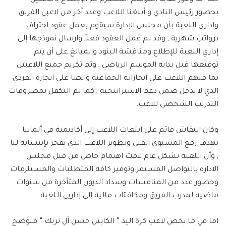
كما أننا وفور نهاية الموسم المنصرم تم الإجتماع باللاعبين
بحضور رئيس النادي و أبلغنا اللاعب وعدد آخر من لاعبي الفريق
واداري اللعبة بأن مجلس الإدارة سيقوم بعمل عقود احتراف
برواتب شهرية , وقد تم عمل العقود فعلاً وارسال نموذجها إلى
إداري اللعبة للإطلاع ومناقشة البنود والمبالغ على أن يتم
توقيعها قبل بداية الموسم الرياضي , وتم تكريم جميع اللاعبين
بما فيهم اللاعب على انجازاته الجماعية وايضا على انجازه الفردي
الذي لا يدخل ضمن دعم الاستراتيجية , كما تم التكفل بمصروفات
التدريب الشخصي للاعب.
وكان النقاش قائم على ابتعاث اللاعب إلى أكاديمية في ألمانيا
بهدف رفع المستوى الفني وتطوير اللاعب الذي نفخر بإنتسابه لنا
, وأن اللعبة بشكل عام لاقت اهتمام خاص من قبل مجلس
الادارة بالتواصل المستمر وتوفير كافة المتطلبات والمستلزمات
وحضور عدد من المنافسات وسداد الديون المتأخرة من سنوات
ماضية لمدرب الفريق ومكافئات مالية إلى إداريي اللعبة.
اما في ما يخص لاعب كرة اليد ” الكابتن حسن آل تريك ” فنوضح