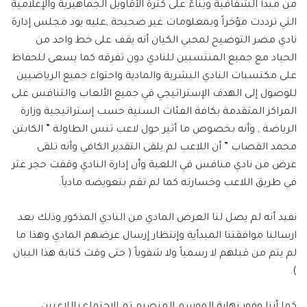
من مبدأ الشفافية وبناءً على كثرة الأقاويل الجماهيرية والإعلامية
التي ترددت مؤخراً وبمعلومات غير صحيحة ,عليه يود مجلس إدارة
نادي مضر التوضيح لمحبي الكيان أنه يقف على خط واحد من
الحياد مع جميع المنتسبين للنادي دون تفرقه كما يسعى للحفاظ
على مكتسبات النادي البشرية والمادية واحتواء جميع الرياضيين
للوصول إلى الهدف الإستراتيجي في جميع الألعاب والتنافس على
المراكز المتقدمة بكافة الفئات السنية حسب إستراتيجية وزارة
الرياضة , وأنه بخصوص ما أثير حول لاعب تنس الطاولة ” الكابتن
محمد القصاب ” أن اللاعب لم يلقى التقدير الكافي وأنه تلقى
عرض من نادي منافس في اللعبة وأن إدارة النادي وقفت حجر عثر
في طريق اللاعب وخسارته كما لم تقم بتعويضه مادياً.
نفيد أنه لم يصل لنا العرض المادي من النادي المذكور وذلك بعد
ارسالنا موافقتنا المبدأية وإنتظار إرسال عرضهم المادي وهذا ما
لم يتم من قبلهم لا رسمياً ولا شفوياً ( حتى وقت كتابة هذا البيان
).