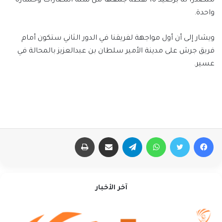
متصدراََ له برصيد 18 نقطة جمعها من ستة انتصارات وخسارة
واحدة.
ويشار إلى أن أول مواجهة لفريقنا في الدور الثاني ستكون أمام
فريق جرش على مدينة الأمير سلطان بن عبدالعزيز بالمحالة في
عسير.
فيسبوك
تويتر
واتساب
تيلقرام
مشاركة عبر البريد
طباعة
آخر الأخبار