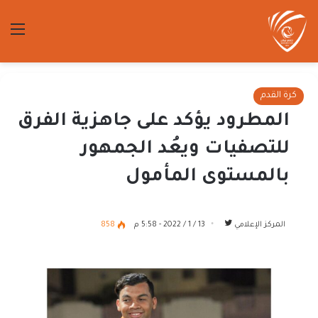
الق
كرة القدم
المطرود يؤكد على جاهزية الفرق
للتصفيات ويعُد الجمهور
بالمستوى المأمول
تابع
المركز الإعلامي
13 / 1 / 2022 - 5:58 م
858
على
تويتر