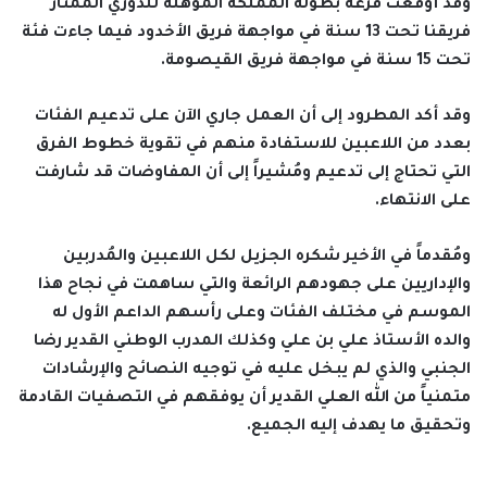
وقد أوقعت قرعة بطولة المملكة المؤهلة للدوري الممتاز
فريقنا تحت
13
سنة في مواجهة فريق الأخدود فيما جاءت فئة
تحت
15
سنة في مواجهة فريق القيصومة.
وقد أكد المطرود إلى أن العمل جاري الآن على تدعيم الفئات
بعدد من اللاعبين للاستفادة منهم في تقوية خطوط الفرق
التي تحتاج إلى تدعيم ومُشيراً إلى أن المفاوضات قد شارفت
على الانتهاء.
ومُقدماً في الأخير شكره الجزيل لكل اللاعبين والمُدربين
والإداريين على جهودهم الرائعة والتي ساهمت في نجاح هذا
الموسم في مختلف الفئات وعلى رأسهم الداعم الأول له
والده الأستاذ علي بن علي وكذلك المدرب الوطني القدير رضا
الجنبي وال
ذ
ي لم يبخل عليه في توجيه النصائح والإرشادات
متمنياً من الله العلي القدير أن يوفقهم في التصفيات القادمة
وتحقيق ما يهدف إليه الجميع.