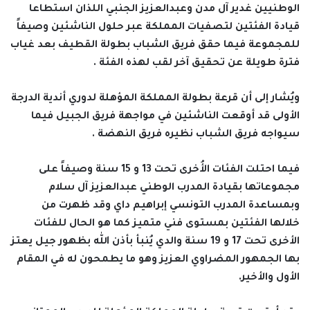
الوطنيين غدير آل مدن وعبدالعزيز الجنبي اللذان استطاعا
قيادة الفئتين لتصفيات المملكة عبر حلول الناشئين وصيفاً
للمجموعة فيما حقق فريق الشباب بطولة القطيف بعد غياب
فترة طويلة عن تحقيق آخر لقب لهذه الفئة .
ويُشار إلى أن قرعة بطولة المملكة المؤهلة لدوري أندية الدرجة
الأولى قد أوقعت الناشئين في مواجهة فريق الجبيل فيما
سيواجه فريق الشباب نظيره فريق النهضة .
فيما احتلت الفئات الأُخرى تحت
13
و
15
سنة وصيفاً على
مجموعاتها بقيادة المدرب الوطني عبدالعزيز آل سلام
وبمساعدة المدرب التونسي إبراهيم داي وقد ظهرت من
خلالها الفئتين بمستوى فني متميز كما هو الحال للفئات
الأخرى تحت
17
و
19
سنة والدي يُنبأ بأذن الله بظهور جيل يعتز
بها الجمهور المضراوي العزيز وهو ما يطمحون له في المقام
الأول والأخير.