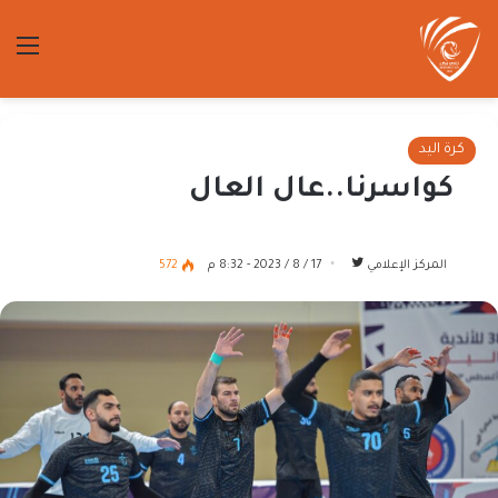
الق
كرة اليد
كواسرنا..عال العال
تابع
المركز الإعلامي
17 / 8 / 2023 - 8:32 م
572
على
تويتر