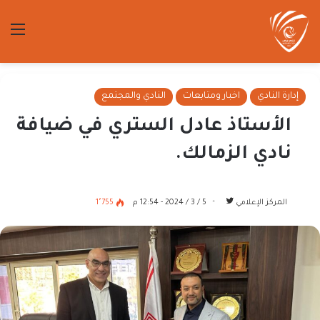
الق
إدارة النادي
اخبار ومتابعات
النادي والمجتمع
الأستاذ عادل الستري في ضيافة
نادي الزمالك.
تابع
المركز الإعلامي
5 / 3 / 2024 - 12:54 م
1٬755
على
تويتر