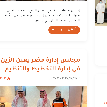
إحتفى سماحة الشيخ جعفر الربح حفظه الله في
منزله المبارك بمجلس إدارة نادي مضر الذي مثله
الدكتور سعيد الجارودي رئيس…
أكمل القراءة »
مجلس إدارة مضر يعين الزين
في إدارة التخطيط والتنظيم
19 / 9 / 2020 - 10:32 ص
1٬423
1٬3