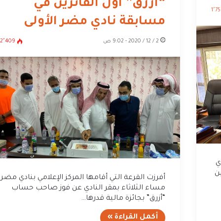
“أزرق” أول الفائزين في
1٬7
مسابقة نادي مضر الأولى
2 / 12 / 2020 - 9:02 ص
2٬409
ي
ن
أفرزت القرعة التي أقامها المركز الإعلامي بنادي مضر
مساء الثلاثاء بمقر النادي عن فوز صاحب حساب
“أزرق” بجائزة مالية قدرها…
أكمل القراءة »