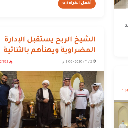
أكمل القراءة »
ة
الشيخ الربح يستقبل الإدارة
المضراوية ويهنأهم بالثنائية
2 / 11 / 2020 - 9:06 م
2٬832
1٬3